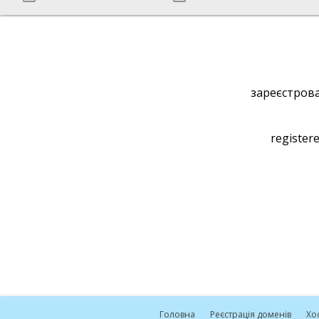
зареєстрова
registere
Головна
Реєстрація доменів
Хо