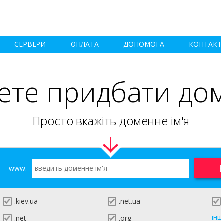
СЕРВЕРИ
ОПЛАТА
ДОПОМОГА
КОНТАК
ете придбати до
Просто вкажіть доменне ім'я
www.
.kiev.ua
.net.ua
ін
.net
.org