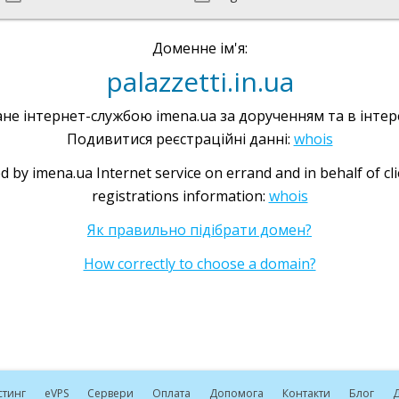
Доменне ім'я:
palazzetti.in.ua
не інтернет-службою imena.ua за дорученням та в інтере
Подивитися реєстраційні данні:
whois
d by imena.ua Internet service on errand and in behalf of cl
registrations information:
whois
Як правильно підібрати домен?
How correctly to choose a domain?
стинг
e
VPS
Сервери
Оплата
Допомога
Контакти
Блог
Д