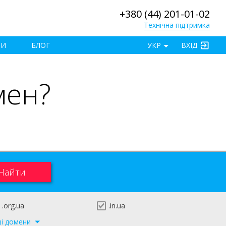
+380 (44) 201-01-02
Технічна підтримка
×
ТИ
БЛОГ
УКР
ВХІД
мен?
.org.ua
.in.ua
ші домени