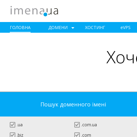
ГОЛОВНА
ДОМЕНИ
ХОСТИНГ
e
VPS
Хоч
Пошук доменного імені
.ua
.com.ua
.biz
.com